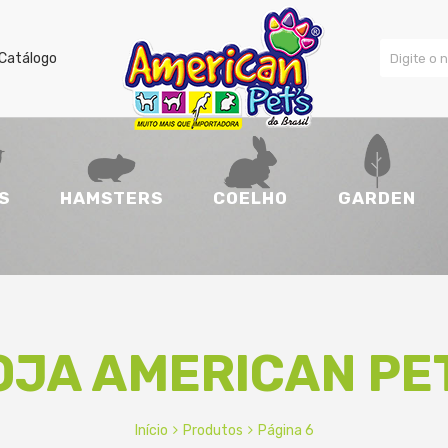
Catálogo
S
HAMSTERS
COELHO
GARDEN
OJA AMERICAN PE
Início
Produtos
Página 6