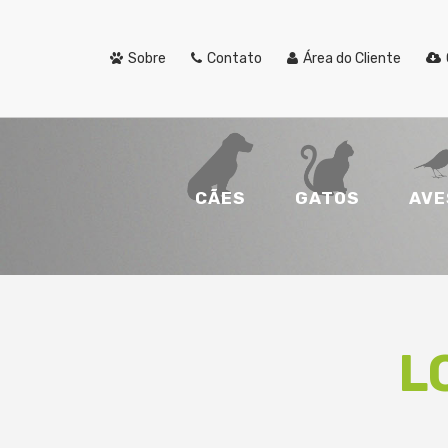
Sobre
Contato
Área do Cliente
CÃES
GATOS
AVE
L