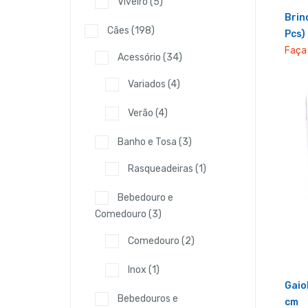
Viveiro
(5)
Brin
Cães
(198)
Pcs)
Faça 
Acessório
(34)
Variados
(4)
Verão
(4)
Banho e Tosa
(3)
Rasqueadeiras
(1)
Bebedouro e
Comedouro
(3)
Comedouro
(2)
Inox
(1)
Gaio
Bebedouros e
cm